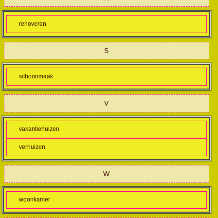
renoveren
S
schoonmaak
V
vakantiehuizen
verhuizen
W
woonkamer