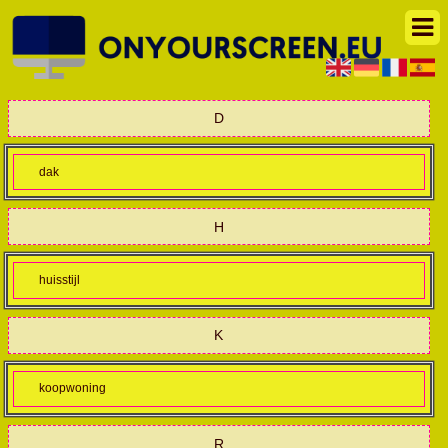
D
dak
H
huisstijl
K
koopwoning
R